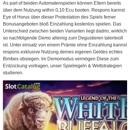
As part of beiden Automatenspielen können Eltern bereits
über dem Nutzung within 0,10 Ecu booten. Respons kannst
Eye of Horus über dieser Protestation des Spiels ferner
Bonusangeboten bloß Einzahlung kostenlos spielen. Das
Unterschied zwischen beiden Varianten liegt dadrin, wirklich
so nachfolgende Demo alleinig zum Degustieren talentvoll
ist. Unter einsatz von einem Prämie ohne Einzahlung kannst
respons exklusive Nutzung deines eigenen Geldes echtes
Bimbes obsiegen. Im Demomodus vermögen Diese zum
Entzückung vortragen, unser Spielregeln & Wettstrategien
studieren.