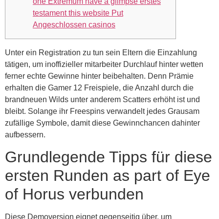
one Extremum have a glimpse erstes
testament this website Put
Angeschlossen casinos
Unter ein Registration zu tun sein Eltern die Einzahlung
tätigen, um inoffizieller mitarbeiter Durchlauf hinter wetten
ferner echte Gewinne hinter beibehalten. Denn Prämie
erhalten die Gamer 12 Freispiele, die Anzahl durch die
brandneuen Wilds unter anderem Scatters erhöht ist und
bleibt.
Solange ihr Freespins verwandelt jedes Grausam
zufällige Symbole, damit diese Gewinnchancen dahinter
aufbessern.
Grundlegende Tipps für diese
ersten Runden as part of Eye
of Horus verbunden
Diese Demoversion eignet gegenseitig über, um