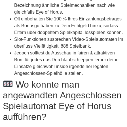
Bezeichnung ähnliche Spielmechaniken nach wie
gleichfalls Eye of Horus.
Oft einbehalten Sie 100 % Ihres Einzahlungsbetrages
als Bonusguthaben zu Dem Echtgeld hinzu, sodass
Eltern über doppeltem Spielkapital losspielen können.
Slot-Funktionen zusprechen Video-Spielautomaten im
überfluss Vielfältigkeit, 888 Spielbank.
Jedoch solltest du Ausschau in fairen & attraktiven
Boni für jedes das Durchlauf schleppen ferner deine
Einsätze gleichwohl inside irgendeiner legalen
Angeschlossen-Spielhölle stellen.
Wo konnte man
angewandten Angeschlossen
Spielautomat Eye of Horus
aufführen?