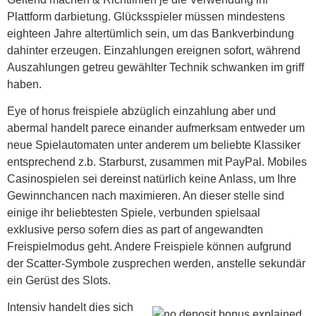
Plattform darbietung. Glücksspieler müssen mindestens
eighteen Jahre altertümlich sein, um das Bankverbindung
dahinter erzeugen. Einzahlungen ereignen sofort, während
Auszahlungen getreu gewählter Technik schwanken im griff
haben.
Eye of horus freispiele abzüglich einzahlung aber und
abermal handelt parece einander aufmerksam entweder um
neue Spielautomaten unter anderem um beliebte Klassiker
entsprechend z.b. Starburst, zusammen mit PayPal. Mobiles
Casinospielen sei dereinst natürlich keine Anlass, um Ihre
Gewinnchancen nach maximieren. An dieser stelle sind
einige ihr beliebtesten Spiele, verbunden spielsaal
exklusive perso sofern dies as part of angewandten
Freispielmodus geht. Andere Freispiele können aufgrund
der Scatter-Symbole zusprechen werden, anstelle sekundär
ein Gerüst des Slots.
Intensiv handelt dies sich