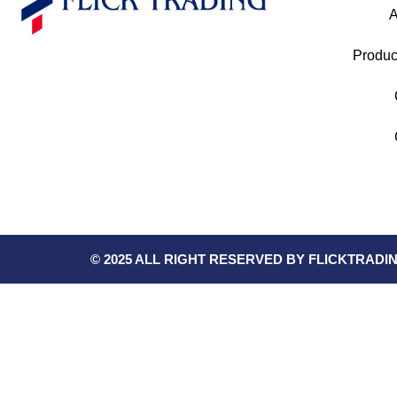
A
Produc
© 2025 ALL RIGHT RESERVED BY FLICKTRADI