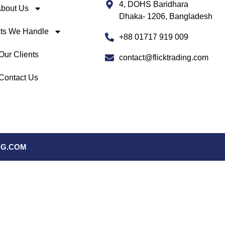
4, DOHS Baridhara
bout Us
Dhaka- 1206, Bangladesh
ts We Handle
+88 01717 919 009
Our Clients
contact@flicktrading.com
Contact Us
NG.COM